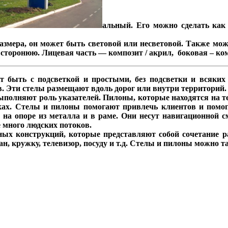
альный. Его можно сделать как
змера, он может быть световой или несветовой. Также мож
1 сторонюю. Лицевая часть — композит / акрил, боковая – ко
 быть с подсветкой и простыми, без подсветки и всяких 
в. Эти стелы размещают вдоль дорог или внутри территорий.
выполняют роль указателей. Пилоны, которые находятся на т
ках. Стелы и пилоны помогают привлечь клиентов и помо
й, на опоре из металла и в раме. Они несут навигационной
е много людских потоков.
ых конструкций, которые представляют собой сочетание ра
ан, кружку, телевизор, посуду и т.д. Стелы и пилоны можно т