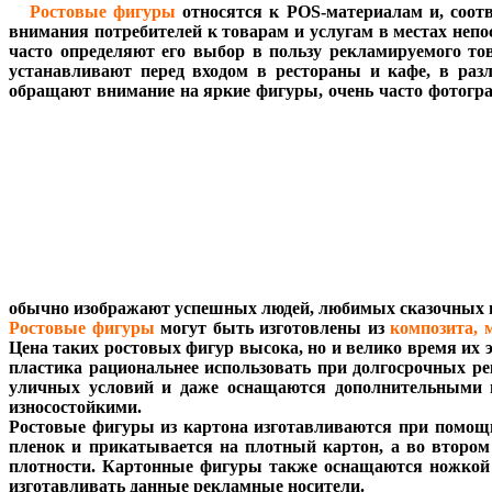
Ростовые фигуры
относятся к POS-материалам и, соот
внимания потребителей к товарам и услугам в местах неп
часто определяют его выбор в пользу рекламируемого то
устанавливают перед входом в рестораны и кафе, в раз
обращают внимание на яркие фигуры, очень часто фотогра
обычно изображают успешных людей, любимых сказочных 
Ростовые фигуры
могут быть изготовлены из
композита, 
Цена таких ростовых фигур высока, но и велико время их 
пластика рациональнее использовать при долгосрочных р
уличных условий и даже оснащаются дополнительными н
износостойкими.
Ростовые фигуры из картона изготавливаются при помощи
пленок и прикатывается на плотный картон, а во втором
плотности. Картонные фигуры также оснащаются ножкой д
изготавливать данные рекламные носители.