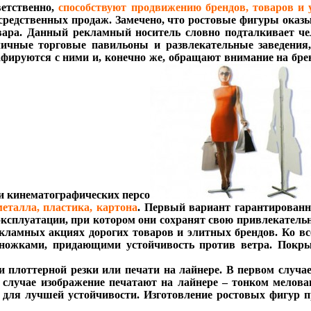
ветственно,
способствуют продвижению брендов, товаров и 
осредственных продаж. Замечено, что ростовые фигуры оказ
вара. Данный рекламный носитель словно подталкивает ч
личные торговые павильоны и развлекательные заведения
фируются с ними и, конечно же, обращают внимание на бре
и кинематографических персо
металла, пластика, картона
. Первый вариант гарантированн
эксплуатации, при котором они сохранят свою привлекательн
екламных акциях дорогих товаров и элитных брендов. Ко в
ожками, придающими устойчивость против ветра. Покры
 плоттерной резки или печати на лайнере. В первом случа
 случае изображение печатают на лайнере – тонком мелов
ля лучшей устойчивости. Изготовление ростовых фигур пр