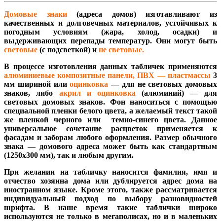
Домовые знаки
(адреса домов) изготавливают из
качественных и долговечных материалов, устойчивых к
погодным условиям (жара, холод, осадки) и
выдерживающих перепады температур. Они могут быть
световые
(с подсветкой) и
не световые.
В процессе изготовления данных табличек применяются
алюминиевые композитные панели, ПВХ — пластмассы
3
мм шириной или
оцинковка
— для не световых домовых
знаков, либо
акрил и оцинковка
(алюминий) — для
световых домовых знаков. Фон наноситься с помощью
специальной пленки белого цвета, а желаемый текст такой
же пленкой черного или темно-синего цвета. Данное
универсальное сочетание расцветок применяется к
фасадам и заборам любого оформления. Размер обычного
знака — домового адреса может быть как стандартным
(1250х300 мм), так и любым другим.
При желании на табличку наносится фамилия, имя и
отчество хозяина дома или дублируется адрес дома на
иностранном языке. Кроме этого, также рассматривается
индивидуальный подход по выбору разновидностей
шрифта. В наше время такие таблички широко
используются не только в мегаполисах, но и в маленьких